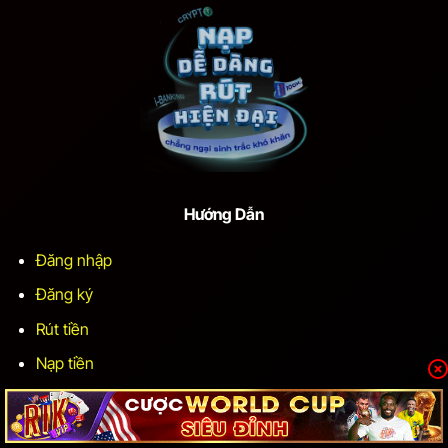
Hướng Dẫn
Đăng nhập
Đăng ký
Rút tiền
Nạp tiền
Khuyến mãi