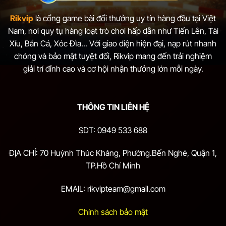
Rikvip
là cổng game bài đổi thưởng uy tín hàng đầu tại Việt
Nam, nơi quy tụ hàng loạt trò chơi hấp dẫn như Tiến Lên, Tài
Xỉu, Bắn Cá, Xóc Đĩa... Với giao diện hiện đại, nạp rút nhanh
chóng và bảo mật tuyệt đối, Rikvip mang đến trải nghiệm
giải trí đỉnh cao và cơ hội nhận thưởng lớn mỗi ngày.
THÔNG TIN LIÊN HỆ
SDT: 0949 533 688
ĐỊA CHỈ: 70 Huỳnh Thúc Kháng, Phường.Bến Nghé, Quận 1,
TP.Hồ Chí Minh
EMAIL:
rikvipteam@gmail.com
Chính sách bảo mật