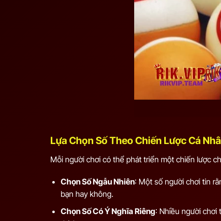
Lựa Chọn Số Theo Chiến Lược Cá Nh
Mỗi người chơi có thể phát triển một chiến lược c
Chọn Số Ngẫu Nhiên
: Một số người chơi tin 
bạn hay không.
Chọn Số Có Ý Nghĩa Riêng
: Nhiều người chơi