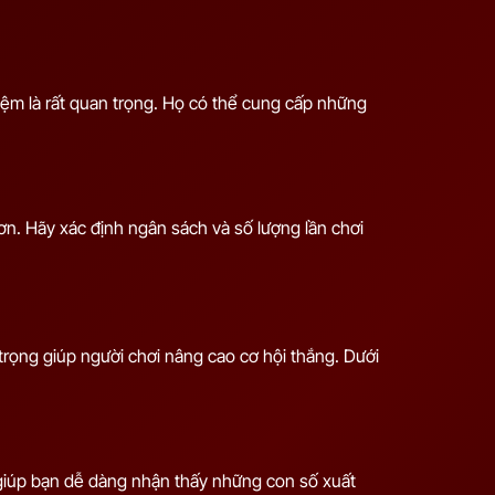
iệm là rất quan trọng. Họ có thể cung cấp những
ơn. Hãy xác định ngân sách và số lượng lần chơi
 trọng giúp người chơi nâng cao cơ hội thắng. Dưới
ẽ giúp bạn dễ dàng nhận thấy những con số xuất