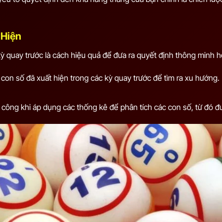
 Hiện
 kỳ quay trước là cách hiệu quả để đưa ra quyết định thông minh
c con số đã xuất hiện trong các kỳ quay trước để tìm ra xu hướng
 công khi áp dụng các thống kê để phân tích các con số, từ đó đ