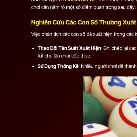
chơi cần nắm rõ một số điểm quan trọng sau đây:
Nghiên Cứu Các Con Số Thường Xuất
Việc phân tích các con số đã xuất hiện trong các
Theo Dõi Tần Suất Xuất Hiện
: Ghi chép lại cá
tốt cho lần chơi tiếp theo.
Sử Dụng Thống Kê
: Nhiều người chơi đã thành