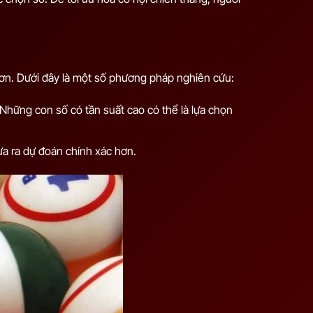
 hơn. Dưới đây là một số phương pháp nghiên cứu:
. Những con số có tần suất cao có thể là lựa chọn
ưa ra dự đoán chính xác hơn.