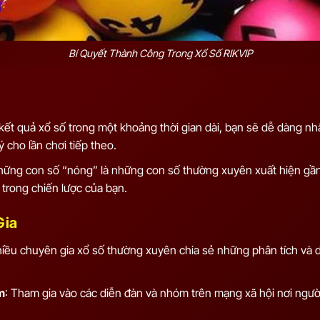
Bí Quyết Thành Công Trong Xổ Số RIKVIP
i kết quả xổ số trong một khoảng thời gian dài, bạn sẽ dễ dàng 
ý cho lần chơi tiếp theo.
hững con số “nóng” là những con số thường xuyên xuất hiện gần đâ
trong chiến lược của bạn.
Gia
hiều chuyên gia xổ số thường xuyên chia sẻ những phân tích và 
m
: Tham gia vào các diễn đàn và nhóm trên mạng xã hội nơi người