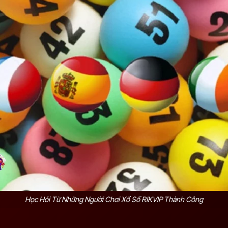
Học Hỏi Từ Những Người Chơi Xổ Số RIKVIP Thành Công