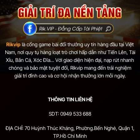
Rikvip
là cổng game bài đổi thưởng uy tín hàng đầu tại Việt
Nam, nơi quy tụ hàng loạt trò chơi hấp dẫn như Tiến Lên, Tài
Xỉu, Bắn Cá, Xóc Đĩa... Với giao diện hiện đại, nạp rút nhanh
chóng và bảo mật tuyệt đối, Rikvip mang đến trải nghiệm
giải trí đỉnh cao và cơ hội nhận thưởng lớn mỗi ngày.
THÔNG TIN LIÊN HỆ
SDT: 0949 533 688
ĐỊA CHỈ: 70 Huỳnh Thúc Kháng, Phường.Bến Nghé, Quận 1,
TP.Hồ Chí Minh