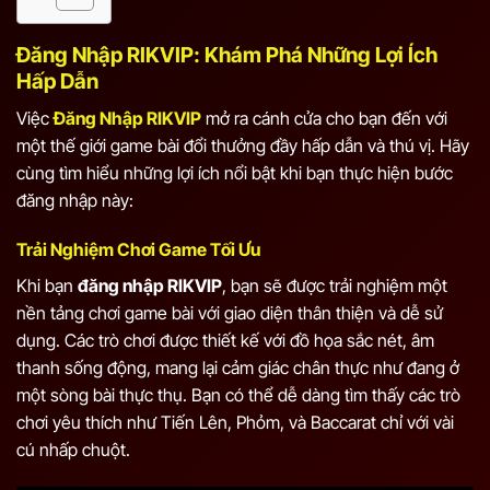
Đăng Nhập RIKVIP: Khám Phá Những Lợi Ích
Hấp Dẫn
Việc
Đăng Nhập RIKVIP
mở ra cánh cửa cho bạn đến với
một thế giới game bài đổi thưởng đầy hấp dẫn và thú vị. Hãy
cùng tìm hiểu những lợi ích nổi bật khi bạn thực hiện bước
đăng nhập này:
Trải Nghiệm Chơi Game Tối Ưu
Khi bạn
đăng nhập RIKVIP
, bạn sẽ được trải nghiệm một
nền tảng chơi game bài với giao diện thân thiện và dễ sử
dụng. Các trò chơi được thiết kế với đồ họa sắc nét, âm
thanh sống động, mang lại cảm giác chân thực như đang ở
một sòng bài thực thụ. Bạn có thể dễ dàng tìm thấy các trò
chơi yêu thích như Tiến Lên, Phỏm, và Baccarat chỉ với vài
cú nhấp chuột.