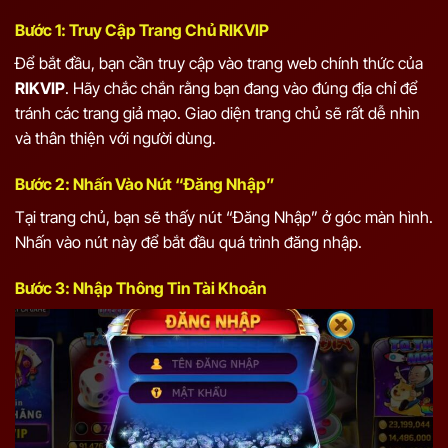
Bước 1: Truy Cập Trang Chủ RIKVIP
Để bắt đầu, bạn cần truy cập vào trang web chính thức của
RIKVIP
. Hãy chắc chắn rằng bạn đang vào đúng địa chỉ để
tránh các trang giả mạo. Giao diện trang chủ sẽ rất dễ nhìn
và thân thiện với người dùng.
Bước 2: Nhấn Vào Nút “Đăng Nhập”
Tại trang chủ, bạn sẽ thấy nút “Đăng Nhập” ở góc màn hình.
Nhấn vào nút này để bắt đầu quá trình đăng nhập.
Bước 3: Nhập Thông Tin Tài Khoản