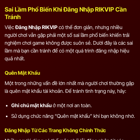
Sai Lầm Phổ Biến Khi Đăng Nhập RIKVIP Cần
Tránh
Việc
Đăng Nhập RIKVIP
có thể đơn giản, nhưng nhiều
người chơi vẫn gặp phải một số sai lầm phổ biến khiến trải
nghiệm chơi game không được suôn sẻ. Dưới đây là các sai
lầm mà bạn cần tránh để có một quá trình đăng nhập hiệu
quả nhất.
Quên Mật Khẩu
Một trong những vấn đề lớn nhất mà người chơi thường gặp
là quên mật khẩu tài khoản. Để tránh tình trạng này, hãy:
Ghi chú mật khẩu
ở một nơi an toàn.
Sử dụng chức năng “Quên mật khẩu” khi bạn không nhớ.
Đăng Nhập Từ Các Trang Không Chính Thức