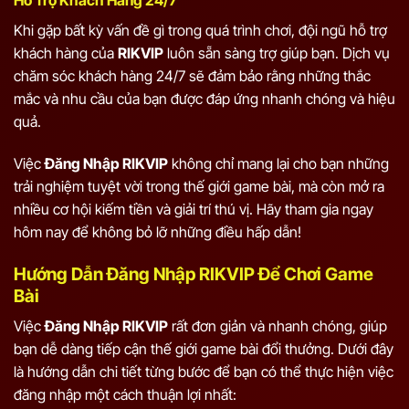
Hỗ Trợ Khách Hàng 24/7
Khi gặp bất kỳ vấn đề gì trong quá trình chơi, đội ngũ hỗ trợ
khách hàng của
RIKVIP
luôn sẵn sàng trợ giúp bạn. Dịch vụ
chăm sóc khách hàng 24/7 sẽ đảm bảo rằng những thắc
mắc và nhu cầu của bạn được đáp ứng nhanh chóng và hiệu
quả.
Việc
Đăng Nhập RIKVIP
không chỉ mang lại cho bạn những
trải nghiệm tuyệt vời trong thế giới game bài, mà còn mở ra
nhiều cơ hội kiếm tiền và giải trí thú vị. Hãy tham gia ngay
hôm nay để không bỏ lỡ những điều hấp dẫn!
Hướng Dẫn Đăng Nhập RIKVIP Để Chơi Game
Bài
Việc
Đăng Nhập RIKVIP
rất đơn giản và nhanh chóng, giúp
bạn dễ dàng tiếp cận thế giới game bài đổi thưởng. Dưới đây
là hướng dẫn chi tiết từng bước để bạn có thể thực hiện việc
đăng nhập một cách thuận lợi nhất: